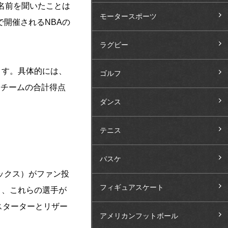
名前を聞いたことは
モータースポーツ
開催されるNBAの
ラグビー
ます。
具体的には、
ゴルフ
るチームの合計得点
ダンス
テニス
バスケ
ックス）がファン投
フィギュアスケート
き、これらの選手が
スターターとリザー
アメリカンフットボール