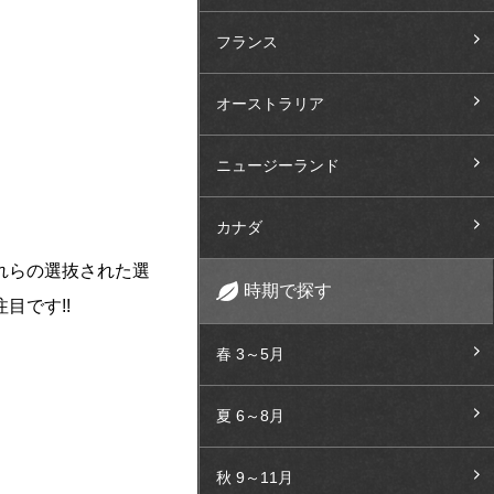
フランス
オーストラリア
ニュージーランド
カナダ
れらの選抜された選
時期で探す
目です!!
春 3～5月
夏 6～8月
秋 9～11月