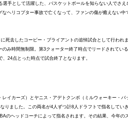
する選手として活躍した、バスケットボールを知らない人でさえ
グなヘリコプター事故で亡くなって、ファンの傷が癒えない中で
日に死去したコービー・ブライアントの追悼試合として行われ
ーのみ時間無制限。第3クォーター終了時点でリードされてい
で、24点とった時点で試合終了となります。
・レイカーズ）とヤニス・アデトクンボ（ミルウォーキー・バ
なりました。この両名が4人ずつ計8人ドラフトで指名してい
NBAのヘッドコーチによって指名されます。その結果、今年の