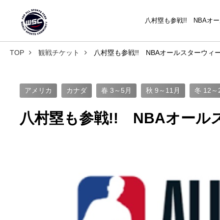
八村塁も参戦!! NBAオ
TOP
観戦チケット
八村塁も参戦!! NBAオールスターウィー
アメリカ
カナダ
春 3～5月
秋 9～11月
冬 12～
八村塁も参戦!! NBAオール